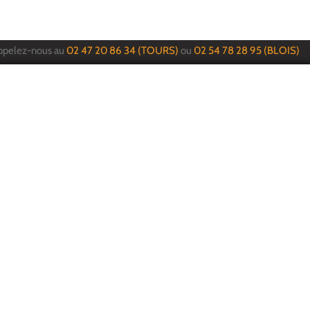
ppelez-nous au
02 47 20 86 34 (TOURS)
ou
02 54 78 28 95 (BLOIS)